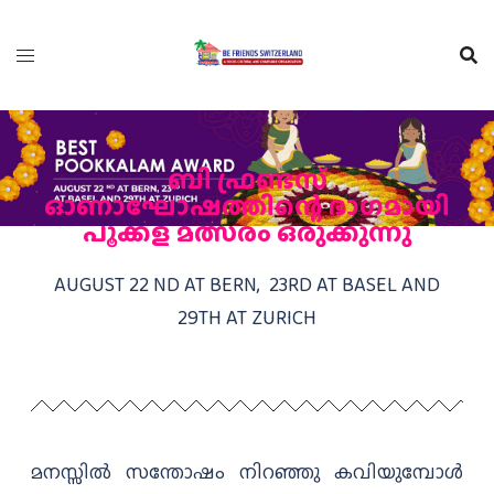
ബി ഫ്രണ്ടസ്
ഓണാഘോഷത്തിന്റെ ഭാഗമായി
പൂക്കള മത്സരം ഒരുക്കുന്നു
AUGUST 22 ND AT BERN, 23RD AT BASEL AND
29TH AT ZURICH
മനസ്സിൽ സന്തോഷം നിറഞ്ഞു കവിയുമ്പോൾ