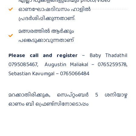
എല്ലാ പൂക്കളങ്ങളുടേയും photo/Video
ഓണഘോഷദിവസം ഹാളിൽ
പ്രദർശിപ്പിക്കുന്നതാണ്.
മത്സരത്തിൽ ആർക്കും
പങ്കെടുക്കാവുന്നതാണ്
Please call and register
– Baby Thadathil
0795085467, Augustin Maliakal – 0765259578,
Sebastian Kavumgal – 0765066484
മറക്കാതിരിക്കുക, സെപ്റ്റംബർ 5 ശനിയാഴ്ച
ഓണം ബി ഫ്രെണ്ട്സിനോടൊപ്പം