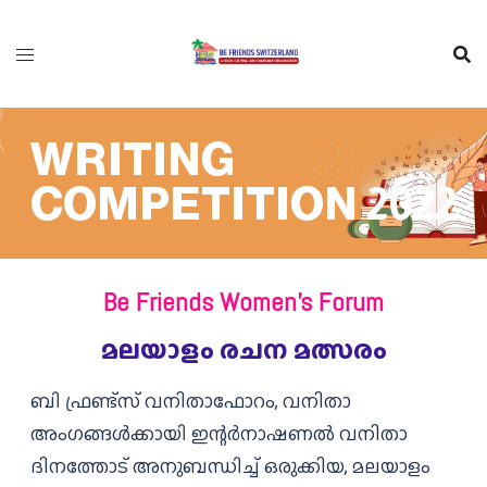
WRITING
COMPETITION 2022
Be Friends Women’s Forum
മലയാളം രചന മത്സരം
ബി ഫ്രണ്ട്‌സ് വനിതാഫോറം, വനിതാ
അംഗങ്ങൾക്കായി ഇന്റർനാഷണൽ വനിതാ
ദിനത്തോട് അനുബന്ധിച്ച് ഒരുക്കിയ, മലയാളം