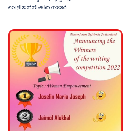
വെളിയൻനിഷിത നായർ